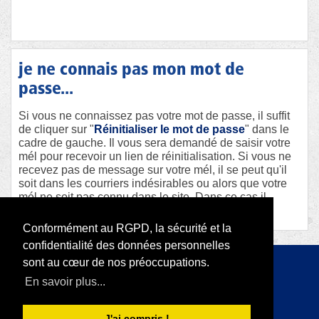
je ne connais pas mon mot de
passe...
Si vous ne connaissez pas votre mot de passe, il suffit
de cliquer sur "
Réinitialiser le mot de passe
" dans le
cadre de gauche. Il vous sera demandé de saisir votre
mél pour recevoir un lien de réinitialisation. Si vous ne
recevez pas de message sur votre mél, il se peut qu'il
soit dans les courriers indésirables ou alors que votre
mél ne soit pas connu dans le site. Dans ce cas il
faudra contacter le webmaster afin qu'il vous aide.
Conformément au RGPD, la sécurité et la
confidentialité des données personnelles
sont au cœur de nos préoccupations.
Copyright 2026 par RODI Platform
En savoir plus...
|
Déclaration de confidentialité
Conditions d'utilisation
J'ai compris !