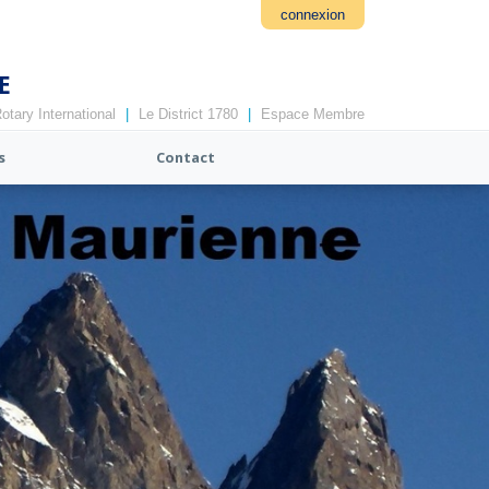
connexion
E
otary International
|
Le District 1780
|
Espace Membre
s
Contact