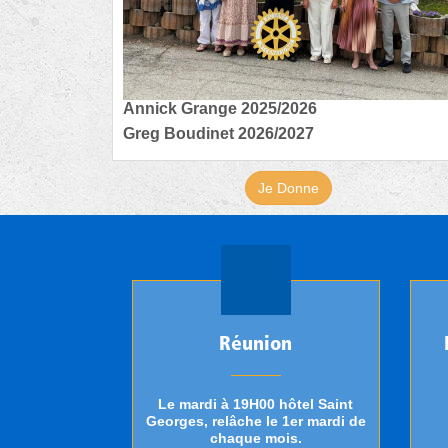
Annick Grange 2025/2026
Greg Boudinet 2026/2027
Je Donne
Réunion
Le mardi à 19H00 hôtel Saint
Georges, relâche le 1er mardi de
chaque mois.