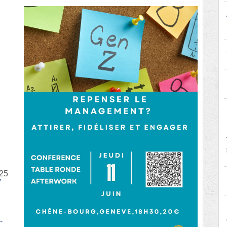
225
/
-