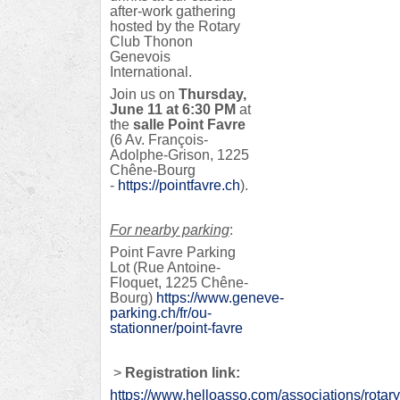
after-work gathering
hosted by the Rotary
Club Thonon
Genevois
International.
Join us on
Thursday,
June 11 at 6:30 PM
at
the
salle Point Favre
(6 Av. François-
Adolphe-Grison, 1225
Chêne-Bourg
-
https://pointfavre.ch
).
For nearby parking
:
Point Favre Parking
Lot (Rue Antoine-
Floquet, 1225 Chêne-
Bourg)
https://www.geneve-
parking.ch/fr/ou-
stationner/point-favre
>
Registration link:
https://www.helloasso.com/associations/rotary