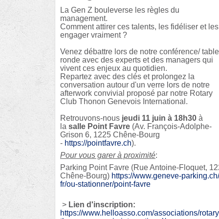
La Gen Z bouleverse les règles du
management.
Comment attirer ces talents, les fidéliser et les
engager vraiment ?
Venez débattre lors de notre conférence/ table
ronde avec des experts et des managers qui
vivent ces enjeux au quotidien.
Repartez avec des clés et prolongez la
conversation autour d'un verre lors de notre
afterwork convivial proposé par notre Rotary
Club Thonon Genevois International.
Retrouvons-nous
jeudi 11 juin à 18h30
à
la
salle Point Favre
(Av. François-Adolphe-
Grison 6, 1225 Chêne-Bourg
-
https://pointfavre.ch
).
Pour vous garer à proximité
:
Parking Point Favre (Rue Antoine-Floquet, 1
Chêne-Bourg)
https://www.geneve-parking.ch
fr/ou-stationner/point-favre
>
Lien d'inscription:
https://www.helloasso.com/
associations/rotary