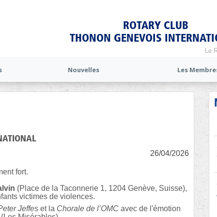
ROTARY CLUB
THONON GENEVOIS INTERNAT
Le R
s
Nouvelles
Les Membre
NATIONAL
26/04/2026
ent fort.
alvin
(Place de la Taconnerie 1, 1204 Genève, Suisse),
fants victimes de violences.
Peter Jeffes
et la
Chorale de l’OMC
avec de l'émotion
 (Les Misérables).