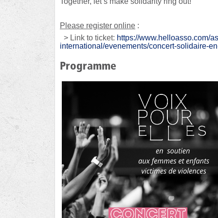
Together, let’s make solidarity ring out!
Please register online
:
> Link to ticket:
https://www.helloasso.com/as
international/evenements/concert-solidaire-e
Programme