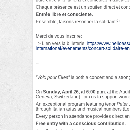
Chaque présence est un soutien direct et conc
Entrée libre et consciente.
Ensemble, faisons résonner la solidarité !
Merci de vous inscrire
:
> Lien vers la billeterie:
https://www.helloass
international/evenements/concert-solidaire-e
--
“Voix pour Elles”
is both a concert and a stro
On
Sunday, April 26, at 6:00 p.m.
at the Audi
Geneva, Switzerland), join us to support wome
An exceptional program featuring tenor
Peter 
through Italian arias and musical numbers (Le
Every person in attendance provides direct an
Free entry with a conscious contribution.