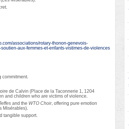
ret.
o.com/associations/rotary-thonon-genevois-
n-soutien-aux-femmes-et-enfants-vistimes-de-violences
ng commitment.
toire de Calvin (Place de la Taconnerie 1, 1204
n and children who are victims of violence.
Jeffes
and the
WTO Choir
, offering pure emotion
s Misérables).
d tangible support.