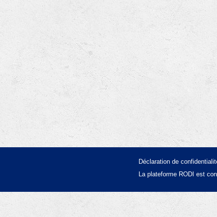
Déclaration de confidentialit
La plateforme RODI est con