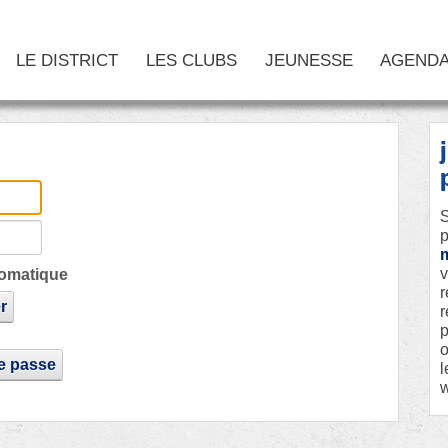
LE DISTRICT
LES CLUBS
JEUNESSE
AGEND
S
p
v
omatique
r
r
r
p
o
de passe
l
w