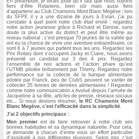
En préambule, je dirais juste qu’il faut que nous soyons
fiers d’être Rotariens, bien sûr mais aussi fiers
d’appartenir au Club Chamonix Mont Blanc Megève ; lors
du SFPE il y a une dizaine de jours à Evian, j’ai pu
constater à quel point notre club était envié : regardez
notre action jeunesse grâce à Richard et Denise, sans
doute la plus active du district et peut être même au
niveau national ; c’est presque 70 jeunes de la vallée qui
ont eu la chance de vivre une aventure extraordinaire, ce
sont 6 à 7 jeunes qui partent tous les ans. Regardez les
Prix Rotary dont s’occupent Jacky et Claire, nous avons
présenté un candidat sur 3 des 4 prix. Regardez
l’ensemble de nos actions et l’action phare qu’est
l’UTMB pilotée brillamment par Thierry, Regardez notre
performance sur la collecte de la banque alimentaire
pilotée par Franck, peu de ClubS peuvent se vanter de
collecter 35 tonnes de denrées alimentaires ! Regardez
comme notre communication a évolué depuis l’arrivée de
Jacqueline à sa tête, articles de presse, réseaux sociaux
etc... Si nous devions résumer
, le RC Chamonix Mont
Blanc Megève, c’est l’efficacité dans la simplicité
.
J’ai 2 objectifs
principaux
:
Mon premier
est de faire retrouver à notre club ses
bonnes habitudes et sa dynamique naturelle. Pour cela,
je demande à chacun d’entre vous un effort particulier
d’assiduité à nos différentes réunions. Selon moi, c’est