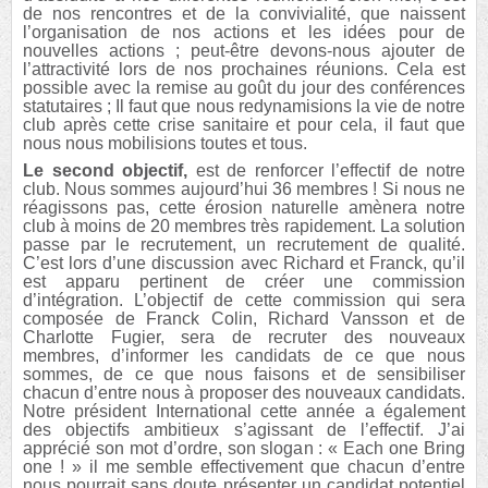
de nos rencontres et de la convivialité, que naissent
l’organisation de nos actions et les idées pour de
nouvelles actions ; peut-être devons-nous ajouter de
l’attractivité lors de nos prochaines réunions. Cela est
possible avec la remise au goût du jour des conférences
statutaires ; Il faut que nous redynamisions la vie de notre
club après cette crise sanitaire et pour cela, il faut que
nous nous mobilisions toutes et tous.
Le second objectif,
est de renforcer l’effectif de notre
club. Nous sommes aujourd’hui 36 membres ! Si nous ne
réagissons pas, cette érosion naturelle amènera notre
club à moins de 20 membres très rapidement. La solution
passe par le recrutement, un recrutement de qualité.
C’est lors d’une discussion avec Richard et Franck, qu’il
est apparu pertinent de créer une commission
d’intégration. L’objectif de cette commission qui sera
composée de Franck Colin, Richard Vansson et de
Charlotte Fugier, sera de recruter des nouveaux
membres, d’informer les candidats de ce que nous
sommes, de ce que nous faisons et de sensibiliser
chacun d’entre nous à proposer des nouveaux candidats.
Notre président International cette année a également
des objectifs ambitieux s’agissant de l’effectif. J’ai
apprécié son mot d’ordre, son slogan : « Each one Bring
one ! » il me semble effectivement que chacun d’entre
nous pourrait sans doute présenter un candidat potentiel