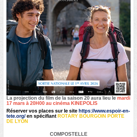
La projection du film de la saison 20
aura lieu le
mardi
17 mars à 20H00 au cinéma KINEPOLIS
Réserver vos places sur le site
https://www.espoir-en-
tete.org/
en spécifiant
ROTARY BOURGOIN PORTE
DE LYON
COMPOSTELLE