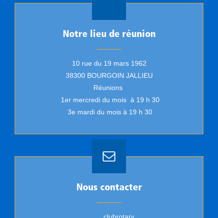
Notre lieu de réunion
10 rue du 19 mars 1962
38300 BOURGOIN JALLIEU
Réunions
1er mercredi du mois à 19 h 30
3e mardi du mois à 19 h 30
Nous contacter
clubrotary