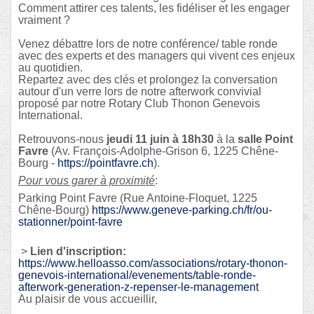
Comment attirer ces talents, les fidéliser et les engager
vraiment ?
Venez débattre lors de notre conférence/ table ronde
avec des experts et des managers qui vivent ces enjeux
au quotidien.
Repartez avec des clés et prolongez la conversation
autour d'un verre lors de notre afterwork convivial
proposé par notre Rotary Club Thonon Genevois
International.
Retrouvons-nous
jeudi 11 juin à 18h30
à la
salle Point
Favre
(Av. François-Adolphe-Grison 6, 1225 Chêne-
Bourg -
https://pointfavre.ch
).
Pour vous garer à proximité
:
Parking Point Favre (Rue Antoine-Floquet, 1225
Chêne-Bourg)
https://www.geneve-parking.ch/
fr/ou-
stationner/point-favre
>
Lien d'inscription:
https://www.helloasso.com/
associations/rotary-thonon-
genevois-international/
evenements/table-ronde-
afterwork-generation-z-
repenser-le-management
Au plaisir de vous accueillir,