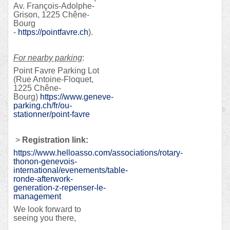
Av. François-Adolphe-
Grison, 1225 Chêne-
Bourg
-
https://pointfavre.ch
).
For nearby parking
:
Point Favre Parking Lot
(Rue Antoine-Floquet,
1225 Chêne-
Bourg)
https://www.geneve-
parking.ch/fr/ou-
stationner/point-favre
>
Registration link:
https://www.helloasso.com/associations/rotary-
thonon-genevois-
international/evenements/table-
ronde-afterwork-
generation-z-repenser-le-
management
We look forward to
seeing you there,