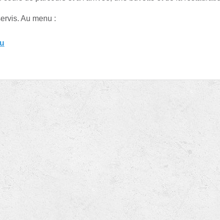
ervis. Au menu :
eu