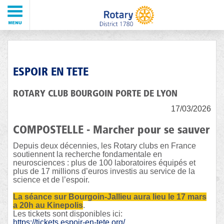
ESPOIR EN TETE
ROTARY CLUB BOURGOIN PORTE DE LYON
17/03/2026
COMPOSTELLE - Marcher pour se sauver
Depuis deux décennies, les Rotary clubs en France
soutiennent la recherche fondamentale en
neurosciences : plus de 100 laboratoires équipés et
plus de 17 millions d’euros investis au service de la
science et de l’espoir.
La séance sur Bourgoin-Jallieu aura lieu le 17 mars
a 20h au Kinepolis
.
Les tickets sont disponibles ici:
https://tickets.espoir-en-tete.org/