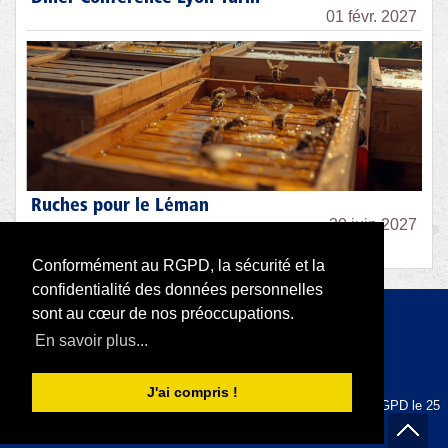
01 févr. 2027
Ruches pour le Léman
30 juin 2027
Conformément au RGPD, la sécurité et la
confidentialité des données personnelles
sont au cœur de nos préoccupations.
Copyright 2026 par RODI Platform
En savoir plus...
|
Déclaration de confidentialité
Conditions d'utilisation
J'ai compris !
La plateforme RODI est conforme depuis la mise en place du RGPD le 25
mai 2018.