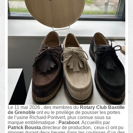
Le 11 mai 2026 , des membres du
Rotary Club Bastille
de Grenoble
ont eu le privilège de pousser les portes
de l’usine Richard-Pontvert, plus connue sous sa
marque emblématique :
Paraboot
. Accueillis par
Patrick Bousta
,directeur de production,
ceux-ci ont pu
plonger durant deux heures dans les coulisses d’un des