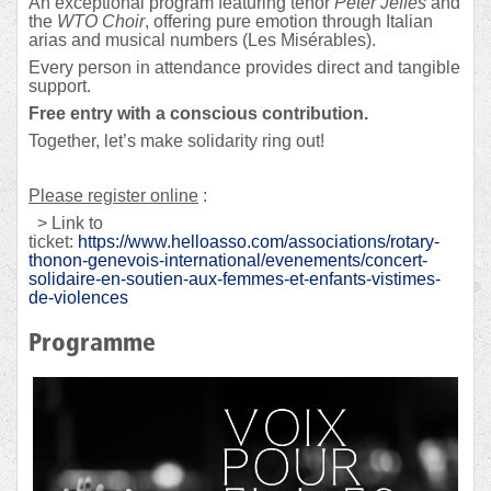
An exceptional program featuring tenor
Peter Jeffes
and
the
WTO Choir
, offering pure emotion through Italian
arias and musical numbers (Les Misérables).
Every person in attendance provides direct and tangible
support.
Free entry with a conscious contribution.
Together, let’s make solidarity ring out!
Please register online
:
> Link to
ticket:
https://www.helloasso.com/associations/rotary-
thonon-genevois-international/evenements/concert-
solidaire-en-soutien-aux-femmes-et-enfants-vistimes-
de-violences
Programme