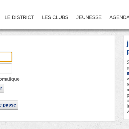
LE DISTRICT
LES CLUBS
JEUNESSE
AGEND
S
p
v
omatique
r
r
r
p
o
de passe
l
w