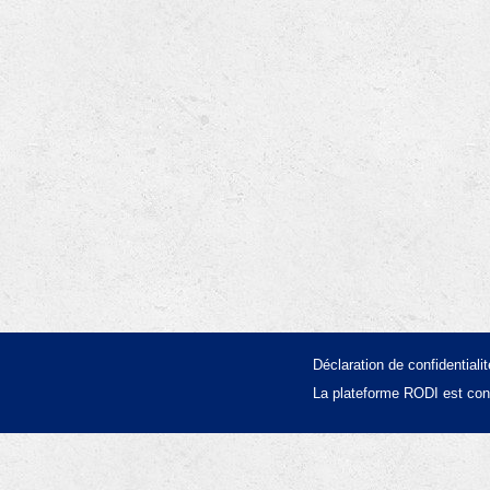
Déclaration de confidentialit
La plateforme RODI est con