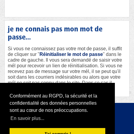
je ne connais pas mon mot de
passe...
Si vous ne connaissez pas votre mot de passe, il suffit
de cliquer sur "
Réinitialiser le mot de passe
" dans le
cadre de gauche. Il vous sera demandé de saisir votre
mél pour recevoir un lien de réinitialisation. Si vous ne
recevez pas de message sur votre mél, il se peut qu'il
soit dans les courriers indésirables ou alors que votre
mél ne soit pas connu dans le site. Dans ce cas il
faudra contacter le webmaster afin qu'il vous aide.
Conformément au RGPD, la sécurité et la
confidentialité des données personnelles
sont au cœur de nos préoccupations.
Copyright 2026 par RODI Platform
En savoir plus...
|
Déclaration de confidentialité
Conditions d'utilisation
J'ai compris !