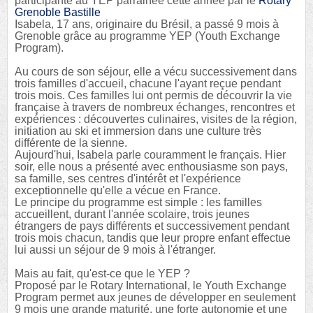
participante au YEP parrainée cette année par le
Rotary
Grenoble Bastille
Isabela, 17 ans, originaire du Brésil, a passé 9 mois à
Grenoble grâce au programme YEP (Youth Exchange
Program).
Au cours de son séjour, elle a vécu successivement dans
trois familles d'accueil, chacune l'ayant reçue pendant
trois mois. Ces familles lui ont permis de découvrir la vie
française à travers de nombreux échanges, rencontres et
expériences : découvertes culinaires, visites de la région,
initiation au ski et immersion dans une culture très
différente de la sienne.
Aujourd'hui, Isabela parle couramment le français. Hier
soir, elle nous a présenté avec enthousiasme son pays,
sa famille, ses centres d'intérêt et l'expérience
exceptionnelle qu'elle a vécue en France.
Le principe du programme est simple : les familles
accueillent, durant l'année scolaire, trois jeunes
étrangers de pays différents et successivement pendant
trois mois chacun, tandis que leur propre enfant effectue
lui aussi un séjour de 9 mois à l'étranger.
Mais au fait, qu'est-ce que le YEP ?
Proposé par le Rotary International, le Youth Exchange
Program permet aux jeunes de développer en seulement
9 mois une grande maturité, une forte autonomie et une