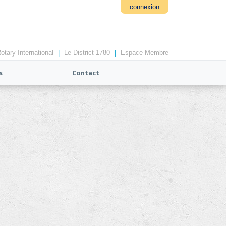
connexion
otary International
|
Le District 1780
|
Espace Membre
s
Contact