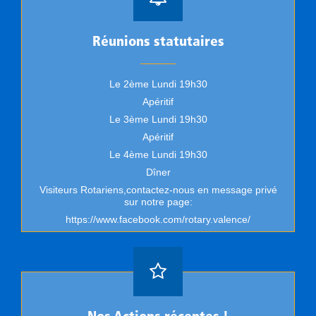
Réunions statutaires
Le 2ème Lundi 19h30
Apéritif
Le 3ème Lundi 19h30
Apéritif
Le 4ème Lundi 19h30
Dîner
Visiteurs Rotariens,contactez-nous en message privé
sur notre page:
https://www.facebook.com/rotary.valence/
Nos Actions récentes !