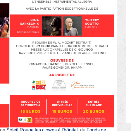
tion
Soleil Rouge les clowns à l'hôpital
, du
Fonds de