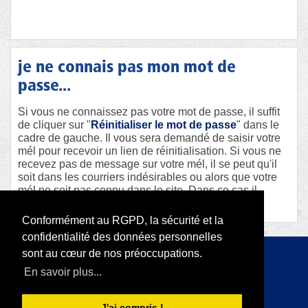
je ne connais pas mon mot de
passe...
Si vous ne connaissez pas votre mot de passe, il suffit
de cliquer sur "
Réinitialiser le mot de passe
" dans le
cadre de gauche. Il vous sera demandé de saisir votre
mél pour recevoir un lien de réinitialisation. Si vous ne
recevez pas de message sur votre mél, il se peut qu'il
soit dans les courriers indésirables ou alors que votre
mél ne soit pas connu dans le site. Dans ce cas il
faudra contacter le webmaster afin qu'il vous aide.
Conformément au RGPD, la sécurité et la
confidentialité des données personnelles
sont au cœur de nos préoccupations.
Copyright 2026 par RODI Platform
En savoir plus...
|
Déclaration de confidentialité
Conditions d'utilisation
J'ai compris !