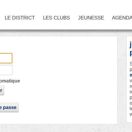
LE DISTRICT
LES CLUBS
JEUNESSE
AGEND
S
p
v
omatique
r
r
r
p
o
de passe
l
w