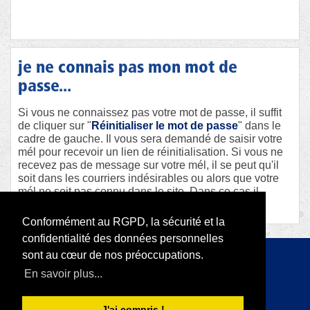
je ne connais pas mon mot de
passe...
Si vous ne connaissez pas votre mot de passe, il suffit
de cliquer sur "
Réinitialiser le mot de passe
" dans le
cadre de gauche. Il vous sera demandé de saisir votre
mél pour recevoir un lien de réinitialisation. Si vous ne
recevez pas de message sur votre mél, il se peut qu'il
soit dans les courriers indésirables ou alors que votre
mél ne soit pas connu dans le site. Dans ce cas il
faudra contacter le webmaster afin qu'il vous aide.
Conformément au RGPD, la sécurité et la
confidentialité des données personnelles
sont au cœur de nos préoccupations.
Copyright 2026 par RODI Platform
En savoir plus...
|
Déclaration de confidentialité
Conditions d'utilisation
J'ai compris !