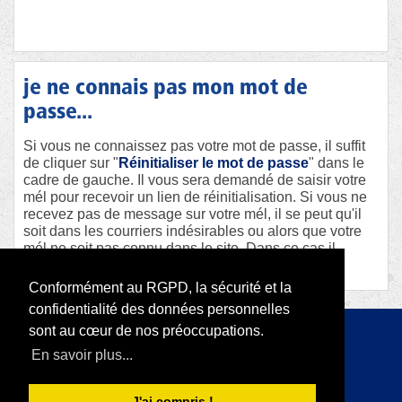
je ne connais pas mon mot de
passe...
Si vous ne connaissez pas votre mot de passe, il suffit
de cliquer sur "
Réinitialiser le mot de passe
" dans le
cadre de gauche. Il vous sera demandé de saisir votre
mél pour recevoir un lien de réinitialisation. Si vous ne
recevez pas de message sur votre mél, il se peut qu'il
soit dans les courriers indésirables ou alors que votre
mél ne soit pas connu dans le site. Dans ce cas il
faudra contacter le webmaster afin qu'il vous aide.
Conformément au RGPD, la sécurité et la
confidentialité des données personnelles
sont au cœur de nos préoccupations.
Copyright 2026 par RODI Platform
En savoir plus...
|
Déclaration de confidentialité
Conditions d'utilisation
J'ai compris !