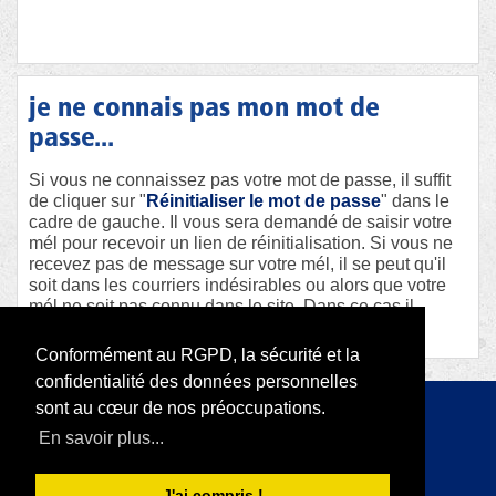
je ne connais pas mon mot de
passe...
Si vous ne connaissez pas votre mot de passe, il suffit
de cliquer sur "
Réinitialiser le mot de passe
" dans le
cadre de gauche. Il vous sera demandé de saisir votre
mél pour recevoir un lien de réinitialisation. Si vous ne
recevez pas de message sur votre mél, il se peut qu'il
soit dans les courriers indésirables ou alors que votre
mél ne soit pas connu dans le site. Dans ce cas il
faudra contacter le webmaster afin qu'il vous aide.
Conformément au RGPD, la sécurité et la
confidentialité des données personnelles
sont au cœur de nos préoccupations.
Copyright 2026 par RODI Platform
En savoir plus...
|
Déclaration de confidentialité
Conditions d'utilisation
J'ai compris !