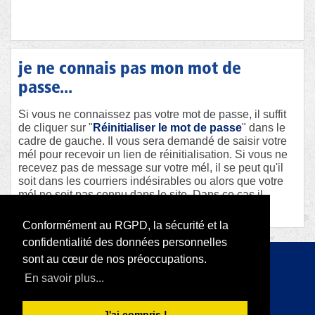
je ne connais pas mon mot de
passe...
Si vous ne connaissez pas votre mot de passe, il suffit
de cliquer sur "
Réinitialiser le mot de passe
" dans le
cadre de gauche. Il vous sera demandé de saisir votre
mél pour recevoir un lien de réinitialisation. Si vous ne
recevez pas de message sur votre mél, il se peut qu'il
soit dans les courriers indésirables ou alors que votre
mél ne soit pas connu dans le site. Dans ce cas il
faudra contacter le webmaster afin qu'il vous aide.
Conformément au RGPD, la sécurité et la
confidentialité des données personnelles
sont au cœur de nos préoccupations.
Copyright 2026 par RODI Platform
En savoir plus...
|
Déclaration de confidentialité
Conditions d'utilisation
J'ai compris !