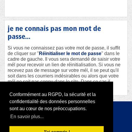
je ne connais pas mon mot de
passe...
Si vous ne connaissez pas votre mot de passe, il suffit
de cliquer sur "
Réinitialiser le mot de passe
" dans le
cadre de gauche. Il vous sera demandé de saisir votre
mél pour recevoir un lien de réinitialisation. Si vous ne
recevez pas de message sur votre mél, il se peut qu'il
soit dans les courriers indésirables ou alors que votre
mél ne soit pas connu dans le site. Dans ce cas il
faudra contacter le webmaster afin qu'il vous aide.
Conformément au RGPD, la sécurité et la
confidentialité des données personnelles
sont au cœur de nos préoccupations.
Copyright 2026 par RODI Platform
En savoir plus...
|
Déclaration de confidentialité
Conditions d'utilisation
J'ai compris !