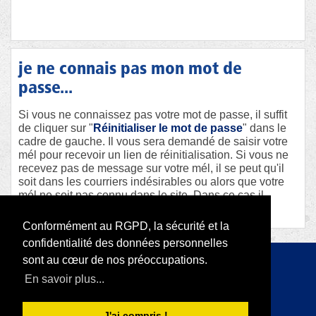
je ne connais pas mon mot de
passe...
Si vous ne connaissez pas votre mot de passe, il suffit
de cliquer sur "
Réinitialiser le mot de passe
" dans le
cadre de gauche. Il vous sera demandé de saisir votre
mél pour recevoir un lien de réinitialisation. Si vous ne
recevez pas de message sur votre mél, il se peut qu'il
soit dans les courriers indésirables ou alors que votre
mél ne soit pas connu dans le site. Dans ce cas il
faudra contacter le webmaster afin qu'il vous aide.
Conformément au RGPD, la sécurité et la
confidentialité des données personnelles
sont au cœur de nos préoccupations.
Copyright 2026 par RODI Platform
En savoir plus...
|
Déclaration de confidentialité
Conditions d'utilisation
J'ai compris !