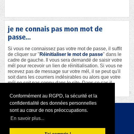
je ne connais pas mon mot de
passe...
Si vous ne connaissez pas votre mot de passe, il suffit
de cliquer sur "
Réinitialiser le mot de passe
" dans le
cadre de gauche. Il vous sera demandé de saisir votre
mél pour recevoir un lien de réinitialisation. Si vous ne
recevez pas de message sur votre mél, il se peut qu'il
soit dans les courriers indésirables ou alors que votre
mél ne soit pas connu dans le site. Dans ce cas il
faudra contacter le webmaster afin qu'il vous aide.
Conformément au RGPD, la sécurité et la
confidentialité des données personnelles
sont au cœur de nos préoccupations.
Copyright 2026 par RODI Platform
En savoir plus...
|
Déclaration de confidentialité
Conditions d'utilisation
J'ai compris !