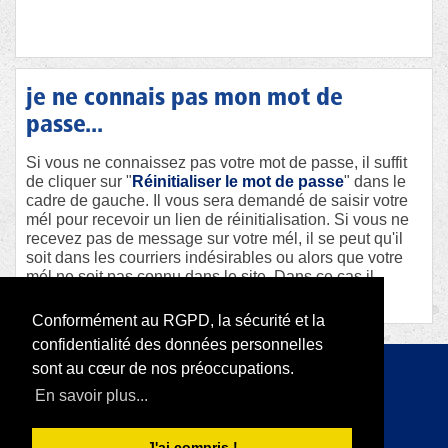
je ne connais pas mon mot de
passe...
Si vous ne connaissez pas votre mot de passe, il suffit
de cliquer sur "
Réinitialiser le mot de passe
" dans le
cadre de gauche. Il vous sera demandé de saisir votre
mél pour recevoir un lien de réinitialisation. Si vous ne
recevez pas de message sur votre mél, il se peut qu'il
soit dans les courriers indésirables ou alors que votre
mél ne soit pas connu dans le site. Dans ce cas il
faudra contacter le webmaster afin qu'il vous aide.
Conformément au RGPD, la sécurité et la
confidentialité des données personnelles
sont au cœur de nos préoccupations.
Copyright 2026 par RODI Platform
En savoir plus...
|
Déclaration de confidentialité
Conditions d'utilisation
J'ai compris !