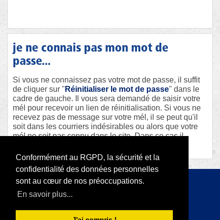
je ne connais pas mon mot de
passe...
Si vous ne connaissez pas votre mot de passe, il suffit
de cliquer sur "
Réinitialiser le mot de passe
" dans le
cadre de gauche. Il vous sera demandé de saisir votre
mél pour recevoir un lien de réinitialisation. Si vous ne
recevez pas de message sur votre mél, il se peut qu'il
soit dans les courriers indésirables ou alors que votre
mél ne soit pas connu dans le site. Dans ce cas il
faudra contacter le webmaster afin qu'il vous aide.
Conformément au RGPD, la sécurité et la
confidentialité des données personnelles
sont au cœur de nos préoccupations.
Copyright 2026 par RODI Platform
En savoir plus...
|
Déclaration de confidentialité
Conditions d'utilisation
J'ai compris !