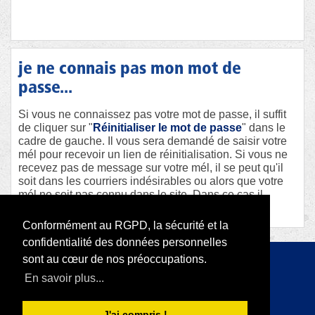
je ne connais pas mon mot de
passe...
Si vous ne connaissez pas votre mot de passe, il suffit
de cliquer sur "
Réinitialiser le mot de passe
" dans le
cadre de gauche. Il vous sera demandé de saisir votre
mél pour recevoir un lien de réinitialisation. Si vous ne
recevez pas de message sur votre mél, il se peut qu'il
soit dans les courriers indésirables ou alors que votre
mél ne soit pas connu dans le site. Dans ce cas il
faudra contacter le webmaster afin qu'il vous aide.
Conformément au RGPD, la sécurité et la
confidentialité des données personnelles
sont au cœur de nos préoccupations.
Copyright 2026 par RODI Platform
En savoir plus...
|
Déclaration de confidentialité
Conditions d'utilisation
J'ai compris !