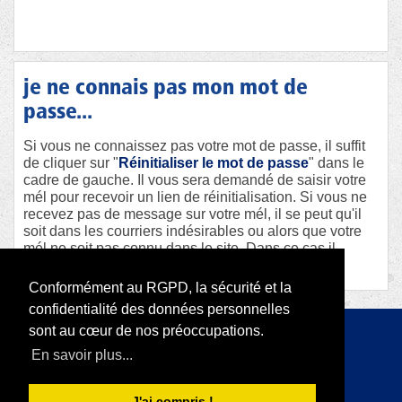
je ne connais pas mon mot de
passe...
Si vous ne connaissez pas votre mot de passe, il suffit
de cliquer sur "
Réinitialiser le mot de passe
" dans le
cadre de gauche. Il vous sera demandé de saisir votre
mél pour recevoir un lien de réinitialisation. Si vous ne
recevez pas de message sur votre mél, il se peut qu'il
soit dans les courriers indésirables ou alors que votre
mél ne soit pas connu dans le site. Dans ce cas il
faudra contacter le webmaster afin qu'il vous aide.
Conformément au RGPD, la sécurité et la
confidentialité des données personnelles
sont au cœur de nos préoccupations.
Copyright 2026 par RODI Platform
En savoir plus...
|
Déclaration de confidentialité
Conditions d'utilisation
J'ai compris !