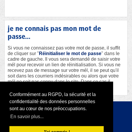
je ne connais pas mon mot de
passe...
Si vous ne connaissez pas votre mot de passe, il suffit
de cliquer sur "
Réinitialiser le mot de passe
" dans le
cadre de gauche. Il vous sera demandé de saisir votre
mél pour recevoir un lien de réinitialisation. Si vous ne
recevez pas de message sur votre mél, il se peut qu'il
soit dans les courriers indésirables ou alors que votre
mél ne soit pas connu dans le site. Dans ce cas il
faudra contacter le webmaster afin qu'il vous aide.
Conformément au RGPD, la sécurité et la
confidentialité des données personnelles
sont au cœur de nos préoccupations.
Copyright 2026 par RODI Platform
En savoir plus...
|
Déclaration de confidentialité
Conditions d'utilisation
J'ai compris !