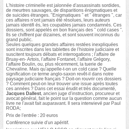
L'histoire criminelle est jalonnée d'assassinats sordides,
de meurtres sauvages, de disparitions énigmatiques et
de suicides étranges. "Enigmatiques " et " étranges ", car
ces affaires n'ont jamais été résolues, leurs auteurs
jamais identifi és, les coupables jamais condamnés. Ces
dossiers, sont appelés en bon français des " cold cases ".
Ils se chiffrent par dizaines, et sont souvent inconnus du
grand public.
Seules quelques grandes affaires restées inexpliquées
sont inscrites dans les tablettes de l'histoire judiciaire et
suscitent toujours débats et interrogations ; l'affaire de
Bruay-en- Artois, l'affaire Fontanet, l'affaire Grégory,
l'affaire Boulin, ou, plus récemment, la tuerie de
Chevaline. Mais qu'appelle-t-on un cold case ? Quelle
signification ce terme anglo-saxon revêt-il dans notre
paysage judiciaire français ? Doit-on rouvrir ces dossiers
? Comment peut-on leur trouver une issue après toutes
ces années ? Dans cet essai érudit et très documenté,
Jacques Dallest
, ancien juge d'instruction, procureur et
avocat général, fait le point sur la question comme aucun
livre ne l'avait fait auparavant. Il sera interwievé par Paul
RODA;
Prix de l'entrée : 20 euros
Conférence suivie d'un apéritif.