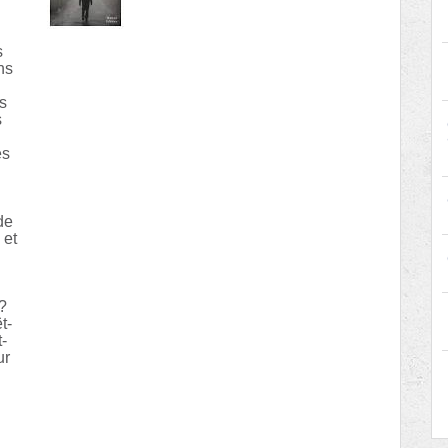
s
ns
es
s
es
de
 et
?
t-
t-
ur