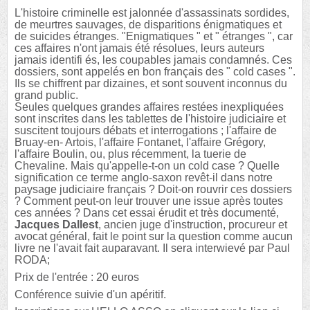
L'histoire criminelle est jalonnée d'assassinats sordides,
de meurtres sauvages, de disparitions énigmatiques et
de suicides étranges. "Enigmatiques " et " étranges ", car
ces affaires n'ont jamais été résolues, leurs auteurs
jamais identifi és, les coupables jamais condamnés. Ces
dossiers, sont appelés en bon français des " cold cases ".
Ils se chiffrent par dizaines, et sont souvent inconnus du
grand public.
Seules quelques grandes affaires restées inexpliquées
sont inscrites dans les tablettes de l'histoire judiciaire et
suscitent toujours débats et interrogations ; l'affaire de
Bruay-en- Artois, l'affaire Fontanet, l'affaire Grégory,
l'affaire Boulin, ou, plus récemment, la tuerie de
Chevaline. Mais qu'appelle-t-on un cold case ? Quelle
signification ce terme anglo-saxon revêt-il dans notre
paysage judiciaire français ? Doit-on rouvrir ces dossiers
? Comment peut-on leur trouver une issue après toutes
ces années ? Dans cet essai érudit et très documenté,
Jacques Dallest
, ancien juge d'instruction, procureur et
avocat général, fait le point sur la question comme aucun
livre ne l'avait fait auparavant. Il sera interwievé par Paul
RODA;
Prix de l'entrée : 20 euros
Conférence suivie d'un apéritif.