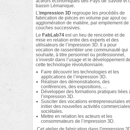
acteurs économiques des Pays de Savoie et 
bassin Lémanique.
L'
impression 3D
regroupe les procédés de
fabrication de pièces en volume par ajout ou
agglomération de matière, par empilement de
couches successives.
Le
FabLab74
est un lieu de rencontre et de
mise en relation entre des experts et des
utilisateurs de l’impression 3D. Il a pour
vocation de rassembler une communauté qui
souhaite, à titre personnel ou professionnel,
s’investir dans l’usage et le développement d
cette technologie révolutionnaire.
Faire découvrir les technologies et les
applications de l’impression 3D.
Réaliser des démonstrations, des
conférences, des expositions, …
Développer des formations pratiques liées 
l’impression 3D.
Susciter des vocations entrepreneuriales et
initier des nouvelles activités commerciales
sociétales.
Mettre en relation les acteurs et les
consommateurs de l’impression 3D.
Cet atelier de fabrication dans l'impression 3