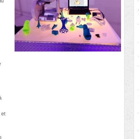
du
e
à
 et
D