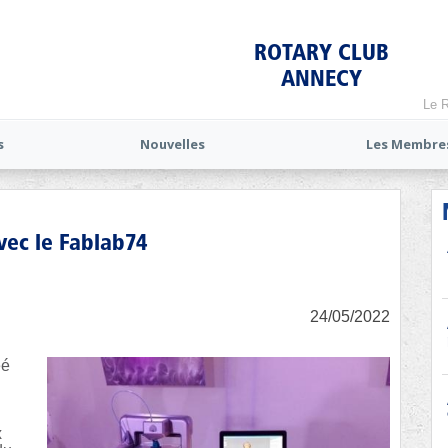
ROTARY CLUB
ANNECY
Le R
s
Nouvelles
Les Membre
vec le Fablab74
24/05/2022
éé
x