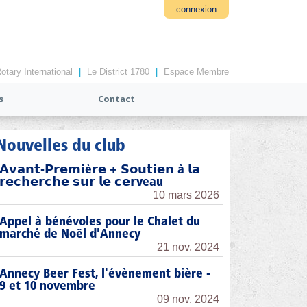
connexion
otary International
|
Le District 1780
|
Espace Membre
s
Contact
Nouvelles du club
𝗔𝘃𝗮𝗻𝘁-𝗣𝗿𝗲𝗺𝗶è𝗿𝗲 + 𝗦𝗼𝘂𝘁𝗶𝗲𝗻 à 𝗹𝗮
𝗿𝗲𝗰𝗵𝗲𝗿𝗰𝗵𝗲 𝘀𝘂𝗿 𝗹𝗲 𝗰𝗲𝗿veau
10 mars 2026
Appel à bénévoles pour le Chalet du
marché de Noël d'Annecy
21 nov. 2024
Annecy Beer Fest, l'évènement bière -
9 et 10 novembre
09 nov. 2024