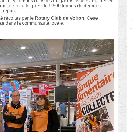
France, y compris dans les magasins, écoles, mairies et
ermet de récolter près de 9 500 tonnes de denrées
de repas.
é récoltés par le
Rotary Club de Voiron
. Cette
as
dans la communauté locale.