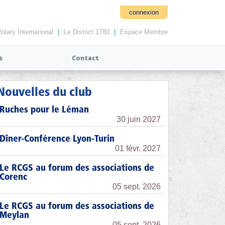
connexion
otary International
|
Le District 1780
|
Espace Membre
s
Contact
Nouvelles du club
Ruches pour le Léman
30 juin 2027
Dîner-Conférence Lyon-Turin
01 févr. 2027
Le RCGS au forum des associations de
Corenc
05 sept. 2026
Le RCGS au forum des associations de
Meylan
05 sept. 2026