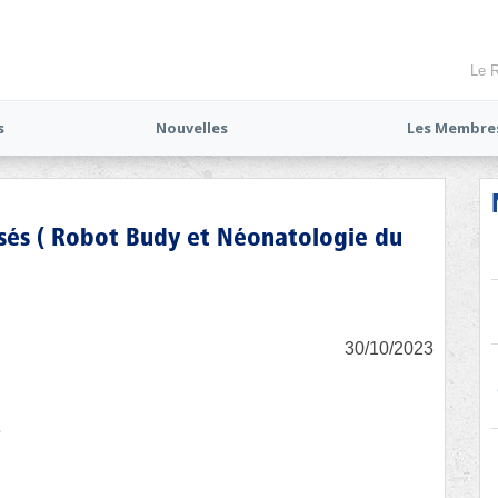
Le R
s
Nouvelles
Les Membre
isés ( Robot Budy et Néonatologie du
30/10/2023
e