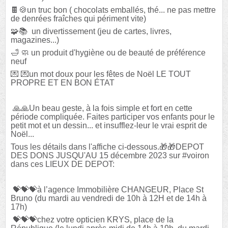
🍫🍪un truc bon ( chocolats emballés, thé... ne pas mettre
de denrées fraîches qui périment vite)
🧩📚 un divertissement (jeu de cartes, livres,
magazines...)
🛁 🧼 un produit d'hygiène ou de beauté de préférence
neuf
💌 💌un mot doux pour les fêtes de Noël LE TOUT
PROPRE ET EN BON ÉTAT
🙏🙏Un beau geste, à la fois simple et fort en cette
période compliquée. Faites participer vos enfants pour le
petit mot et un dessin... et insufflez-leur le vrai esprit de
Noël...
Tous les détails dans l'affiche ci-dessous.🎁🎁DEPOT
DES DONS JUSQU'AU 15 décembre 2023 sur #voiron
dans ces LIEUX DE DEPOT:
💝💝💝à l’agence Immobilière CHANGEUR, Place St
Bruno (du mardi au vendredi de 10h à 12H et de 14h à
17h)
💝💝💝chez votre opticien KRYS, place de la